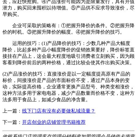
去，应赶快抢购。④产品涨价可能因为是限量发行，具有升值
潜力，购买回来囤积以待增值。⑤产品供不应求导致涨价，尽
早购买。
企业可采取的策略有：①把握升降价的条件。②把握升降
价的时机。③把握升降价的幅度。④把握升降价的技巧。
运用的技巧：(1)产品降价的技巧：少数几种产品大幅度
降价，比起多种产品小幅度降价的促销效果要好，降价标签直
接挂在产品上，这会最大程度地吸引消费者立刻购买，因为顾
客看到降价前后的两种价格，通过比较会使其作出购买决策。
(2)产品涨价的技巧：直接涨价是以一定幅度提高原有产品的
标价，间接涨价是产品的市面标价不变，通过产品本身的变
动，实际提高价格，企业通常更换产品型号、种类变相涨价，
这种方法多用于家电电器，减少产品数量而价格不变，这种方
法多用于食品上，如减少食品的净含量。
上一篇：
线下门店有没有必要做私域流量？
下一篇：
开店创业的店铺管理书籍推荐
收银系统
门店管理
库存管理
分销裂变
加盟管理
会员储值
卡项营