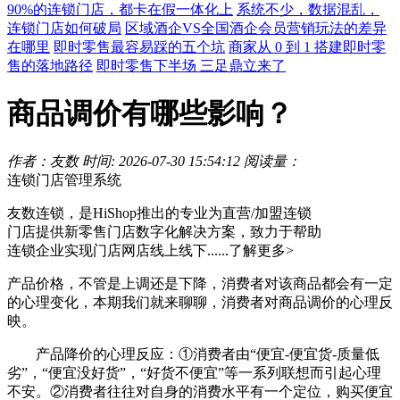
90%的连锁门店，都卡在假一体化上
系统不少，数据混乱，
连锁门店如何破局
区域酒企VS全国酒企会员营销玩法的差异
在哪里
即时零售最容易踩的五个坑
商家从 0 到 1 搭建即时零
售的落地路径
即时零售下半场 三足鼎立来了
商品调价有哪些影响？
作者：友数
时间: 2026-07-30 15:54:12
阅读量：
连锁门店管理系统
友数连锁，是HiShop推出的专业为直营/加盟连锁
门店提供新零售门店数字化解决方案，致力于帮助
连锁企业实现门店网店线上线下......
了解更多>
产品价格，不管是上调还是下降，消费者对该商品都会有一定
的心理变化，本期我们就来聊聊，消费者对商品调价的心理反
映。
产品降价的心理反应：①消费者由“便宜-便宜货-质量低
劣”，“便宜没好货”，“好货不便宜”等一系列联想而引起心理
不安。②消费者往往对自身的消费水平有一个定位，购买便宜