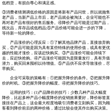
低档货，有损自尊心和满足感。
③消费者猜测调低价格的原因是将新有产品问世，所以就抛售
老产品，当新产品上市后，老产品就会被淘汰，企业可能也不
再对老产品有很好的售后服务。④降价产品可能是过期产品，
残次品，库存品或低档品;⑤产品价格可能会进一步的下降，
等待新一轮的降价。
产品涨价的心理反应：①了解其他品牌产品，直接放弃购
买，②产品可能是因为具有某些特殊的使用价值，或具有更优
越的性能才涨价，应该赶快购买。③产品涨价可能会持续下
去，应赶快抢购。④产品涨价可能因为是限量发行，具有升值
潜力，购买回来囤积以待增值。⑤产品供不应求导致涨价，尽
早购买。
企业可采取的策略有：①把握升降价的条件。②把握升降
价的时机。③把握升降价的幅度。④把握升降价的技巧。
运用的技巧：(1)产品降价的技巧：少数几种产品大幅度
降价，比起多种产品小幅度降价的促销效果要好，降价标签直
接挂在产品上，这会最大程度地吸引消费者立刻购买，因为顾
客看到降价前后的两种价格，通过比较会使其作出购买决策。