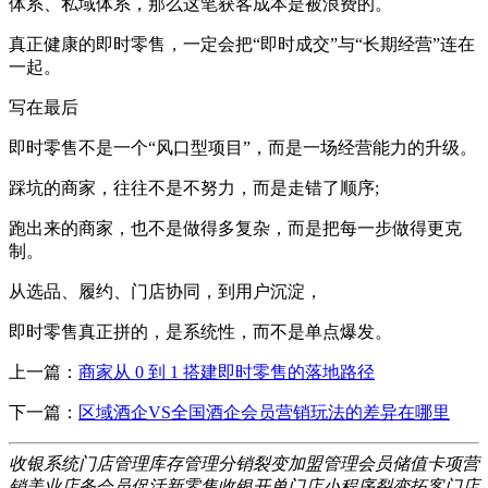
体系、私域体系，那么这笔获客成本是被浪费的。
真正健康的即时零售，一定会把“即时成交”与“长期经营”连在
一起。
写在最后
即时零售不是一个“风口型项目”，而是一场经营能力的升级。
踩坑的商家，往往不是不努力，而是走错了顺序;
跑出来的商家，也不是做得多复杂，而是把每一步做得更克
制。
从选品、履约、门店协同，到用户沉淀，
即时零售真正拼的，是系统性，而不是单点爆发。
上一篇：
商家从 0 到 1 搭建即时零售的落地路径
下一篇：
区域酒企VS全国酒企会员营销玩法的差异在哪里
收银系统
门店管理
库存管理
分销裂变
加盟管理
会员储值
卡项营
销
美业店务
会员促活
新零售
收银开单
门店小程序
裂变拓客
门店