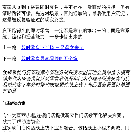
商家从 0 到 1 搭建即时零售，并不存在一蹴而就的捷径，但有
清晰路径可循。先选对场景，再跑通履约，最后做用户沉淀，
这是被反复验证过的现实路线。
真正跑得久的即时零售，一定不是靠补贴堆出来的，而是靠系
统、流程和经营能力，一步步搭出来的。
上一篇：
即时零售下半场 三足鼎立来了
下一篇：
即时零售最容易踩的五个坑
收银系统
门店管理
库存管理
分销裂变
加盟管理
会员储值
卡项营
销
美业店务
会员促活
新零售
收银开单
门店小程序
裂变拓客
门店
私域
代客下单
分时预约
收银硬件
线上线下
商品通
会员通
订单通
营销通
门店解决方案
专业为直营/加盟连锁门店提供新零售门店数字化解决方案，
致力于帮助连锁企
业实现门店网店线上线下业务融合。包括线上小程序商城、门