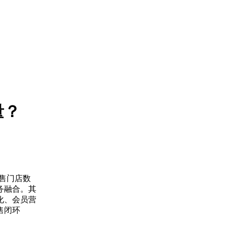
量？
零售门店数
务融合。其
化、会员营
售闭环