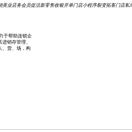
销
美业店务
会员促活
新零售
收银开单
门店小程序
裂变拓客
门店私
力于帮助连锁企
店进销存管理、
人、货、场，构