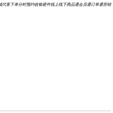
域
代客下单
分时预约
收银硬件
线上线下
商品通
会员通
订单通
营销