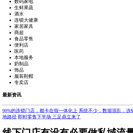
数码家电
生鲜果蔬
酒水
连锁大健康
家居家具
商超
食品零售
便利店
医药
本地服务
奶制品
饰品
服装鞋帽
专卖店
最新资讯
90%的连锁门店，都卡在假一体化上
系统不少，数据混乱，连
地路径
即时零售下半场 三足鼎立来了
线下门店有没有必要做私域流