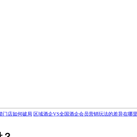
锁门店如何破局
区域酒企VS全国酒企会员营销玩法的差异在哪
量？