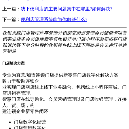
上一篇：
线下便利店的主要问题集中在哪里?如何解决?
下一篇：
便利店管理系统能为你做些什么?
收银系统
门店管理
库存管理
分销裂变
加盟管理
会员储值
卡项营
销
美业店务
会员促活
新零售
收银开单
门店小程序
裂变拓客
门店
私域
代客下单
分时预约
收银硬件
线上线下
商品通
会员通
订单通
营销通
门店解决方案
专业为直营/加盟连锁门店提供新零售门店数字化解决方案，
致力于帮助连锁企
业实现门店网店线上线下业务融合。包括线上小程序商城、门
店进销存管理、
智慧门店在线导购化、会员营销管理以及门店收银管理，连接
人、货、场，构
建连锁企业新零售闭环
门店数字化经营
门店营销数字化