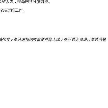
节省人力，提高内容分发效率。
管&运维工作。
域
代客下单
分时预约
收银硬件
线上线下
商品通
会员通
订单通
营销