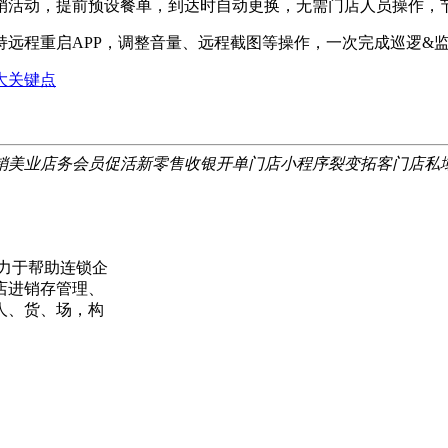
活动，提前预设餐单，到达时自动更换，无需门店人员操作，
程重启APP，调整音量、远程截图等操作，一次完成巡逻&监
大关键点
销
美业店务
会员促活
新零售
收银开单
门店小程序
裂变拓客
门店私
力于帮助连锁企
店进销存管理、
人、货、场，构