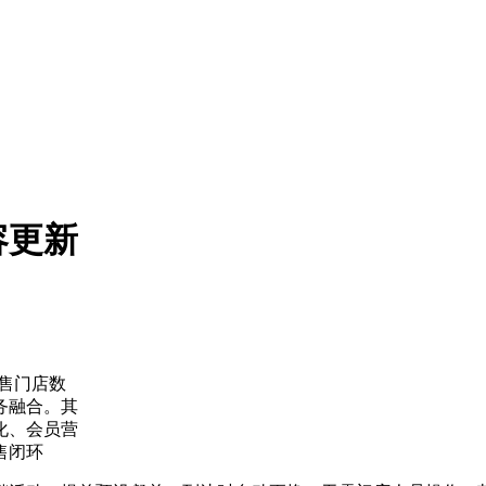
容更新
零售门店数
务融合。其
化、会员营
售闭环