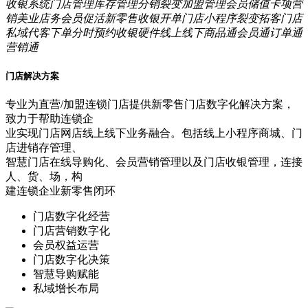
收银系统
门店管理
库存管理
分销裂变
加盟管理
会员储值
卡项营
销
美业店务
会员促活
新零售
收银开单
门店小程序
裂变拓客
门店
私域
代客下单
分时预约
收银硬件
线上线下
商品通
会员通
订单通
营销通
门店解决方案
专业为直营/加盟连锁门店提供新零售门店数字化解决方案，
致力于帮助连锁企
业实现门店网店线上线下业务融合。包括线上小程序商城、门
店进销存管理、
智慧门店在线导购化、会员营销管理以及门店收银管理，连接
人、货、场，构
建连锁企业新零售闭环
门店数字化经营
门店营销数字化
会员权益运营
门店数字化决策
智慧导购赋能
私域增长布局