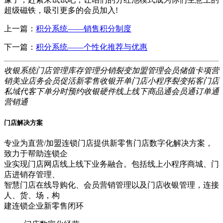
超级磁铁，吸引更多的会员加入!
上一篇：
积分系统——销售积分制度
下一篇：
积分系统——个性化推荐与优惠
收银系统
门店管理
库存管理
分销裂变
加盟管理
会员储值
卡项营
销
美业店务
会员促活
新零售
收银开单
门店小程序
裂变拓客
门店
私域
代客下单
分时预约
收银硬件
线上线下
商品通
会员通
订单通
营销通
门店解决方案
专业为直营/加盟连锁门店提供新零售门店数字化解决方案，
致力于帮助连锁企
业实现门店网店线上线下业务融合。包括线上小程序商城、门
店进销存管理、
智慧门店在线导购化、会员营销管理以及门店收银管理，连接
人、货、场，构
建连锁企业新零售闭环