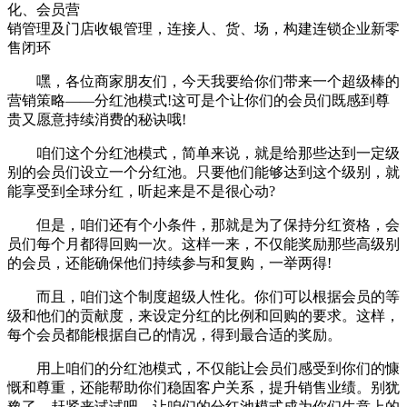
化、会员营
销管理及门店收银管理，连接人、货、场，构建连锁企业新零
售闭环
嘿，各位商家朋友们，今天我要给你们带来一个超级棒的
营销策略——分红池模式!这可是个让你们的会员们既感到尊
贵又愿意持续消费的秘诀哦!
咱们这个分红池模式，简单来说，就是给那些达到一定级
别的会员们设立一个分红池。只要他们能够达到这个级别，就
能享受到全球分红，听起来是不是很心动?
但是，咱们还有个小条件，那就是为了保持分红资格，会
员们每个月都得回购一次。这样一来，不仅能奖励那些高级别
的会员，还能确保他们持续参与和复购，一举两得!
而且，咱们这个制度超级人性化。你们可以根据会员的等
级和他们的贡献度，来设定分红的比例和回购的要求。这样，
每个会员都能根据自己的情况，得到最合适的奖励。
用上咱们的分红池模式，不仅能让会员们感受到你们的慷
慨和尊重，还能帮助你们稳固客户关系，提升销售业绩。别犹
豫了，赶紧来试试吧，让咱们的分红池模式成为你们生意上的