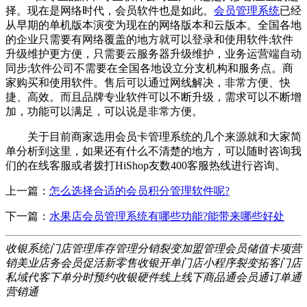
择。现在是网络时代，会员软件也是如此。
会员管理系统
已经
从早期的单机版本演变为现在的网络版本和云版本。全国各地
的企业只需要有网络覆盖的地方就可以登录和使用软件;软件
升级维护更方便，只需要云服务器升级维护，业务运营端自动
同步;软件公司不需要在全国各地设立分支机构和服务点。商
家购买和使用软件。售后可以通过网线解决，非常方便、快
捷、高效。而且品牌专业软件可以不断升级，需求可以不断增
加，功能可以满足，可以说是非常方便。
关于目前商家选用会员卡管理系统的几个来源就和大家简
单分析到这里，如果还有什么不清楚的地方，可以随时咨询我
们的在线客服或者拨打HiShop友数400客服热线进行咨询。
上一篇：
怎么选择合适的会员积分管理软件呢?
下一篇：
水果店会员管理系统有哪些功能?能带来哪些好处
收银系统
门店管理
库存管理
分销裂变
加盟管理
会员储值
卡项营
销
美业店务
会员促活
新零售
收银开单
门店小程序
裂变拓客
门店
私域
代客下单
分时预约
收银硬件
线上线下
商品通
会员通
订单通
营销通