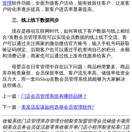
管理
软件功能，全面升级客户活动，能有效留住客户，让老客
户转化率逐步提高，新客户进店率显著提高。
三、线上线下数据同步
现在是移动互联网时代，如何将线下客户数据与线上相结
合?友数会员管理系统可以实现会员数据的线上线下交流。客
户可以通过关注商家的微信微信官方账号，输入手机号码获取
验证码绑定。后期客户也可以通过手机查询自己的积分、余额
和消费记录，商家也可以通过线上发布优惠券给客户。
母婴店在日常管理中存在以下问题：商品种类繁多、商品
库存检查麻烦、会员保留率低、客户流失率高、储值率低资金
压力大，而一套HiShop友数会员管理系统就能够为大家解决
这些痛点。
上一篇：
门店会员管理系统有哪些品牌？
下一篇：
美发店应该如何选择会员管理软件?
收银系统
门店管理
库存管理
分销裂变
加盟管理
会员储值
卡项营
销
美业店务
会员促活
新零售
收银开单
门店小程序
裂变拓客
门店