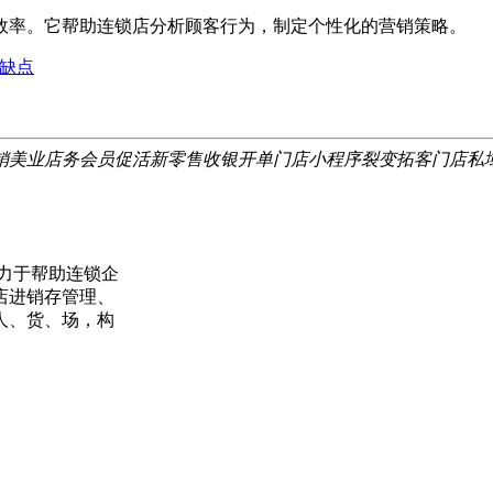
率。它帮助连锁店分析顾客行为，制定个性化的营销策略。
缺点
销
美业店务
会员促活
新零售
收银开单
门店小程序
裂变拓客
门店私
力于帮助连锁企
店进销存管理、
人、货、场，构