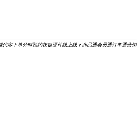
域
代客下单
分时预约
收银硬件
线上线下
商品通
会员通
订单通
营销