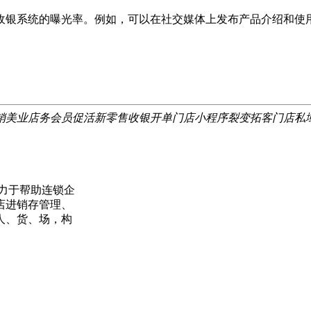
银系统的曝光率。例如，可以在社交媒体上发布产品介绍和使用
销
美业店务
会员促活
新零售
收银开单
门店小程序
裂变拓客
门店私
力于帮助连锁企
店进销存管理、
人、货、场，构