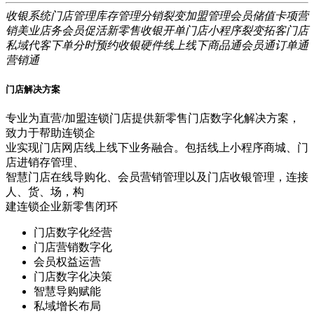
收银系统
门店管理
库存管理
分销裂变
加盟管理
会员储值
卡项营
销
美业店务
会员促活
新零售
收银开单
门店小程序
裂变拓客
门店
私域
代客下单
分时预约
收银硬件
线上线下
商品通
会员通
订单通
营销通
门店解决方案
专业为直营/加盟连锁门店提供新零售门店数字化解决方案，
致力于帮助连锁企
业实现门店网店线上线下业务融合。包括线上小程序商城、门
店进销存管理、
智慧门店在线导购化、会员营销管理以及门店收银管理，连接
人、货、场，构
建连锁企业新零售闭环
门店数字化经营
门店营销数字化
会员权益运营
门店数字化决策
智慧导购赋能
私域增长布局