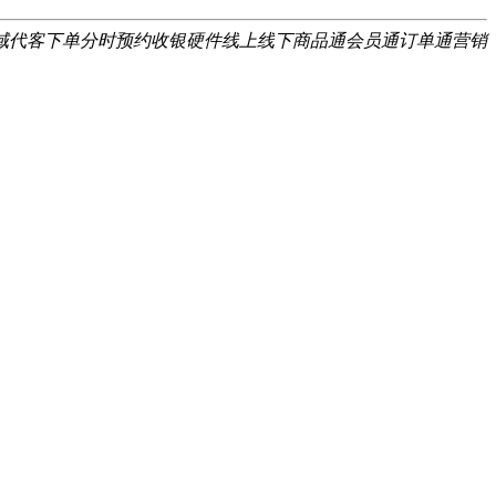
域
代客下单
分时预约
收银硬件
线上线下
商品通
会员通
订单通
营销