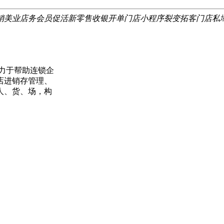
销
美业店务
会员促活
新零售
收银开单
门店小程序
裂变拓客
门店私
力于帮助连锁企
店进销存管理、
人、货、场，构