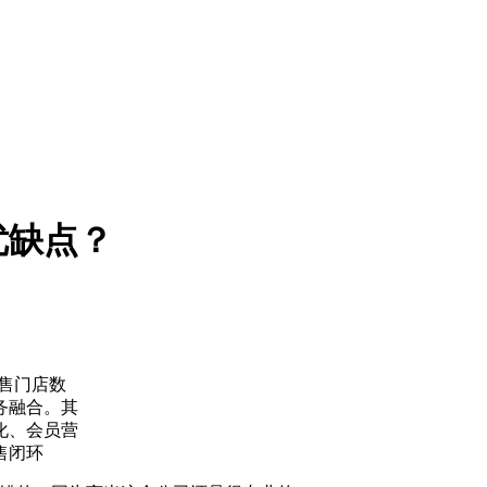
优缺点？
零售门店数
务融合。其
化、会员营
售闭环