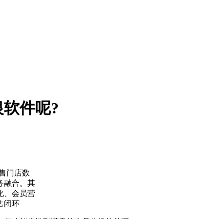
软件呢?
零售门店数
务融合。其
化、会员营
售闭环