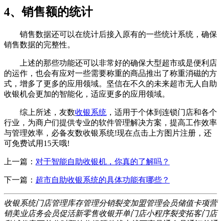
4、销售额的统计
销售数据还可以在统计后接入原有的一些统计系统，确保
销售数据的完整性。
上述的那些功能还可以非常好的确保大型超市或是便利店
的运作，也会有应对一些需要称重的商品推出了称重消磁的方
式，增多了更多的应用领域。坚信在不久的未来超市无人自助
收银机会更加的智能化，适应更多的应用领域。
综上所述，友数
收银系统
，适用于个体到连锁门店和各个
行业，为商户们提供专业的软件管理解决方案，提高工作效率
与管理效率，必备友数收银系统!现在点击上方图片注册，还
可免费试用15天哦!
上一篇：
对于智能自助收银机，你真的了解吗？
下一篇：
超市自助收银系统的具体功能有哪些？
收银系统
门店管理
库存管理
分销裂变
加盟管理
会员储值
卡项营
销
美业店务
会员促活
新零售
收银开单
门店小程序
裂变拓客
门店