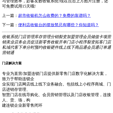
与管理效率，必备友数收银系统!现在点击上方图片注册，还
可免费试用15天哦!
上一篇：
超市收银机怎么收费的？免费的靠谱吗？
下一篇：
便利店收银台的摆放禁忌有哪些？你知道吗？
收银系统
门店管理
库存管理
分销裂变
加盟管理
会员储值
卡项营
销
美业店务
会员促活
新零售
收银开单
门店小程序
裂变拓客
门店
私域
代客下单
分时预约
收银硬件
线上线下
商品通
会员通
订单通
营销通
门店解决方案
专业为直营/加盟连锁门店提供新零售门店数字化解决方案，
致力于帮助连锁企
业实现门店网店线上线下业务融合。包括线上小程序商城、门
店进销存管理、
智慧门店在线导购化、会员营销管理以及门店收银管理，连接
人、货、场，构
建连锁企业新零售闭环