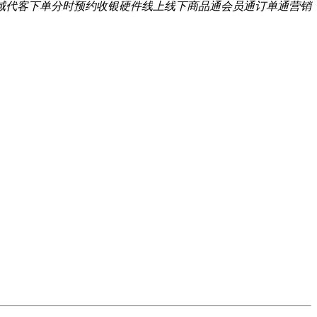
域
代客下单
分时预约
收银硬件
线上线下
商品通
会员通
订单通
营销