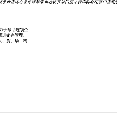
销
美业店务
会员促活
新零售
收银开单
门店小程序
裂变拓客
门店私
力于帮助连锁企
店进销存管理、
人、货、场，构