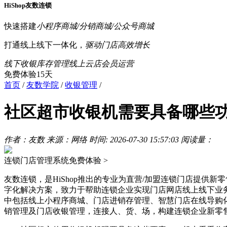
HiShop友数连锁
快速搭建
小程序商城/分销商城/公众号商城
打通线上线下一体化，
驱动门店高效增长
线下收银
库存管理
线上云店
会员运营
免费体验15天
首页
/
友数学院
/
收银管理
/
社区超市收银机需要具备哪些
作者：友数
来源：网络
时间: 2026-07-30 15:57:03
阅读量：
连锁门店管理系统
免费体验 >
友数连锁，是HiShop推出的专业为直营/加盟连锁门店提供新
字化解决方案，致力于帮助连锁企业实现门店网店线上线下业
中包括线上小程序商城、门店进销存管理、智慧门店在线导购
销管理及门店收银管理，连接人、货、场，构建连锁企业新零