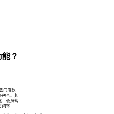
功能？
零售门店数
务融合。其
化、会员营
售闭环