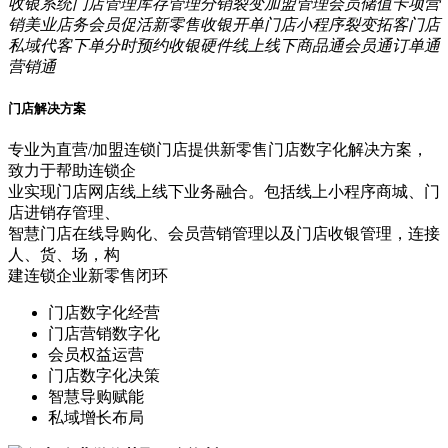
收银系统
门店管理
库存管理
分销裂变
加盟管理
会员储值
卡项营
销
美业店务
会员促活
新零售
收银开单
门店小程序
裂变拓客
门店
私域
代客下单
分时预约
收银硬件
线上线下
商品通
会员通
订单通
营销通
门店解决方案
专业为直营/加盟连锁门店提供新零售门店数字化解决方案，
致力于帮助连锁企
业实现门店网店线上线下业务融合。包括线上小程序商城、门
店进销存管理、
智慧门店在线导购化、会员营销管理以及门店收银管理，连接
人、货、场，构
建连锁企业新零售闭环
门店数字化经营
门店营销数字化
会员权益运营
门店数字化决策
智慧导购赋能
私域增长布局