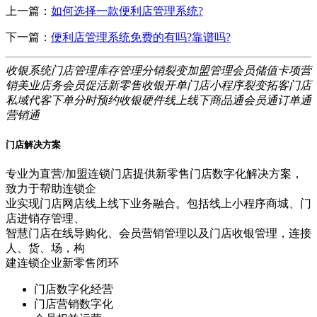
上一篇：
如何选择一款便利店管理系统?
下一篇：
便利店管理系统免费的有吗?靠谱吗?
收银系统
门店管理
库存管理
分销裂变
加盟管理
会员储值
卡项营
销
美业店务
会员促活
新零售
收银开单
门店小程序
裂变拓客
门店
私域
代客下单
分时预约
收银硬件
线上线下
商品通
会员通
订单通
营销通
门店解决方案
专业为直营/加盟连锁门店提供新零售门店数字化解决方案，
致力于帮助连锁企
业实现门店网店线上线下业务融合。包括线上小程序商城、门
店进销存管理、
智慧门店在线导购化、会员营销管理以及门店收银管理，连接
人、货、场，构
建连锁企业新零售闭环
门店数字化经营
门店营销数字化