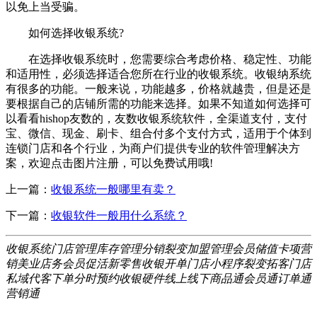
以免上当受骗。
如何选择收银系统?
在选择收银系统时，您需要综合考虑价格、稳定性、功能
和适用性，必须选择适合您所在行业的收银系统。收银纳系统
有很多的功能。一般来说，功能越多，价格就越贵，但是还是
要根据自己的店铺所需的功能来选择。如果不知道如何选择可
以看看hishop友数的，友数收银系统软件，全渠道支付，支付
宝、微信、现金、刷卡、组合付多个支付方式，适用于个体到
连锁门店和各个行业，为商户们提供专业的软件管理解决方
案，欢迎点击图片注册，可以免费试用哦!
上一篇：
收银系统一般哪里有卖？
下一篇：
收银软件一般用什么系统？
收银系统
门店管理
库存管理
分销裂变
加盟管理
会员储值
卡项营
销
美业店务
会员促活
新零售
收银开单
门店小程序
裂变拓客
门店
私域
代客下单
分时预约
收银硬件
线上线下
商品通
会员通
订单通
营销通